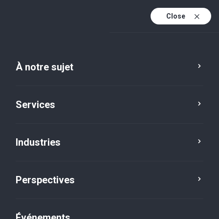
Close
Fr
En
À notre sujet
Fr (active)
Services
Industries
Perspectives
Cinq en 5
Événements