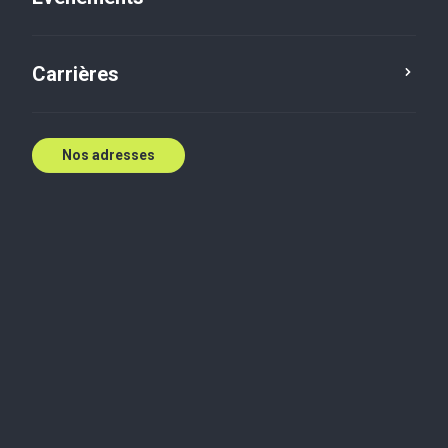
Cinq en cinq : Terri
Carrières
Holowath
Terri Holowath
7 oct. 2022
Nos adresses
Conseil
Audit et assurance
1. Parlez‑nous de votre parcours
J’ai rejoint Baker Tilly Catalyst en 1992 en tant que
stagiaire en droit, juste après avoir terminé mes
études à l’Université de Calgary ; la société s’appelait