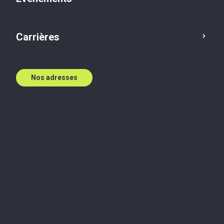
Carrières
Nos adresses
Chez Baker Tilly, vous pouvez apprendre, grandir
et investir dans votre perfectionnement
professionnel. Notre processus complet aide à
former de véritables comptables dès le départ.
Grâce à la diversité de notre clientèle et à l’étendue
de nos services, les étudiants chez Baker Tilly sont
exposés à un large éventail de travail. Sous la
direction d’un gestionnaire, vous apprendrez à
préparer un dossier complet, y compris les états