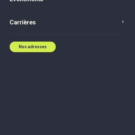
E:
scampeau@bakertilly.ca
Carrières
Contactez nous
Nos adresses
Biographie