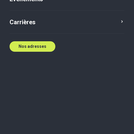
E:
stephenl@btvic.com
Contactez nous
Carrières
Nos adresses
Biographie