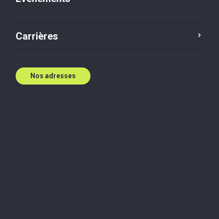
T: (905) 579-5659 x 2140
E:
ssonley@bakertilly.ca
Carrières
Contactez nous
Nos adresses