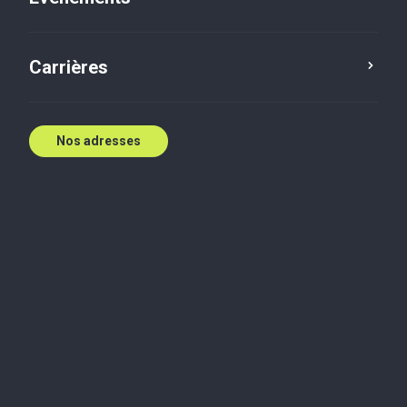
E:
rjain@bakertilly.ca
Contactez nous
Carrières
Nos adresses