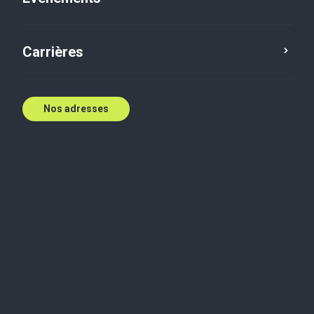
Contactez nous
Carrières
Nos adresses
Biographie
Jay est entré en contact avec le cabinet lorsqu'il a