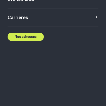
Contactez nous
Carrières
Nos adresses
Biographie
Eric a obtenu un baccalauréat en commerce de