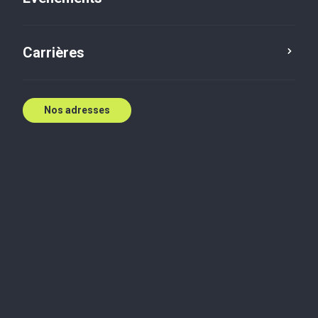
T: (613) 768-7553
E:
cchapman@bakertilly.ca
Carrières
Contactez nous
Nos adresses