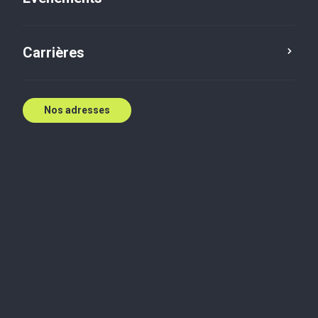
E:
bjmitchell@bakertilly.ca
Contactez nous
Carrières
Nos adresses
Biographie