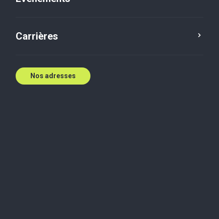
Carrières
Nos adresses
Biographie
Mme Mix a rejoint Baker Tilly WCR LLP