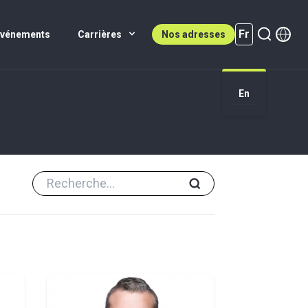
Fr
Événements
Carrières
Nos adresses
En
Fr (active)