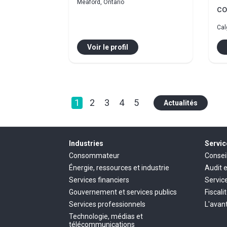
Meaford, Ontario
co
Cal
Voir le profil
1
2
3
4
5
Actualités
Industries
Servic
Consommateur
Consei
Énergie, ressources et industrie
Audit 
Services financiers
Servic
Gouvernement et services publics
Fiscali
Services professionnels
L'avant
Technologie, médias et
télécommunications