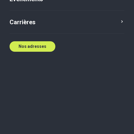
Carrières
Nos adresses
Tomi Adeleke
Gestionnaire principal
Windsor, Ontario