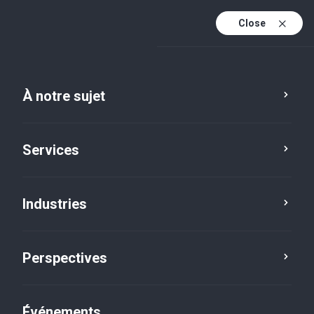
Close
Fr
En
À notre sujet
Fr (active)
Services
Industries
Perspectives
Actualités
Événements