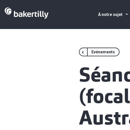
À notre sujet
Evénements
Séanc
(focal
Austr