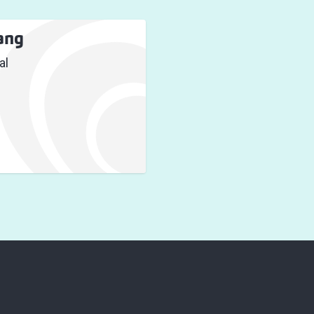
ang
al