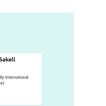
Sakell
é
lly International
ie)