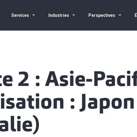
Services
Industries
Perspectives
e 2 : Asie-Paci
isation : Japon
alie)