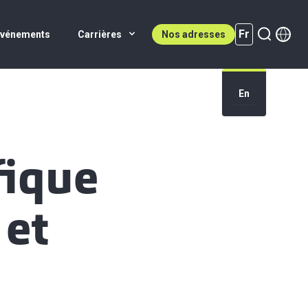
Fr
Événements
Carrières
Nos adresses
En
Fr (active)
fique
 et