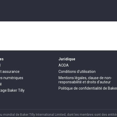
es
Juridique
l
AODA
et assurance
Conditions d'utilisation
es numériques
Mentions légales, clause de non-
responsabilité et droits d'auteur
té
Politique de confidentialité de Baker
age Baker Tilly
mondial de Baker Tilly International Limited, dont les membres sont des entités