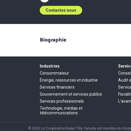
Contactez nous
Biographie
Industries
Servic
Consommateur
Consei
Énergie, ressources et industrie
Audit 
Services financiers
Servic
Gouvernement et services publics
Fiscali
Services professionnels
L'avant
Technologie, médias et
télécommunications
© 2026 La Coopérative Baker Tilly Canada est membre du réseau 