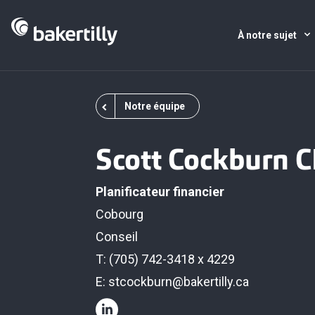
À notre sujet
Notre équipe
Scott Cockburn 
Planificateur financier
Cobourg
Conseil
T: (705) 742-3418 x 4229
E:
stcockburn@bakertilly.ca