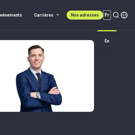
Fr
Événements
Carrières
Nos adresses
En
Fr (active)