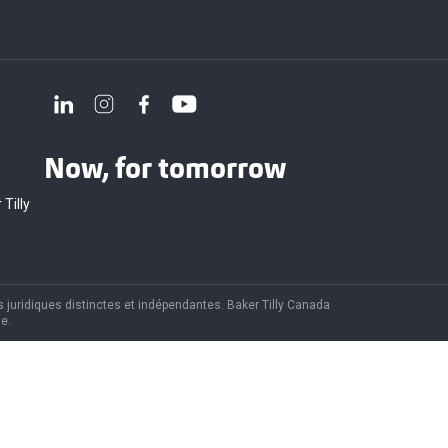
Now, for tomorrow
 Tilly
 juridiques distinctes et indépendantes. Baker Tilly Canada
e.