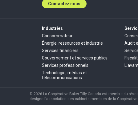
Contactez nous
Industries
Servic
Consommateur
Consei
Énergie, ressources et industrie
Audit 
Services financiers
Servic
Gouvernement et services publics
Fiscali
Services professionnels
L'avant
Technologie, médias et
télécommunications
© 2026 La Coopérative Baker Tilly Canada est membre du réseau 
désigne l'association des cabinets membres de la Coopérative B