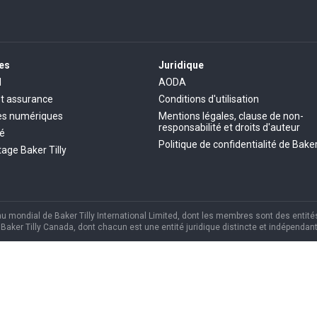
es
Juridique
l
AODA
et assurance
Conditions d'utilisation
es numériques
Mentions légales, clause de non-
responsabilité et droits d'auteur
té
Politique de confidentialité de Baker
age Baker Tilly
mondial de Baker Tilly International Limited, dont les membres sont des entités
aker Tilly Canada, dont chacun est une entité juridique distincte et indépendant