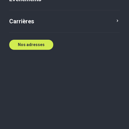
Contactez nous
Carrières
Nos adresses
Industries
Consommateur
Énergie, ressources et industrie