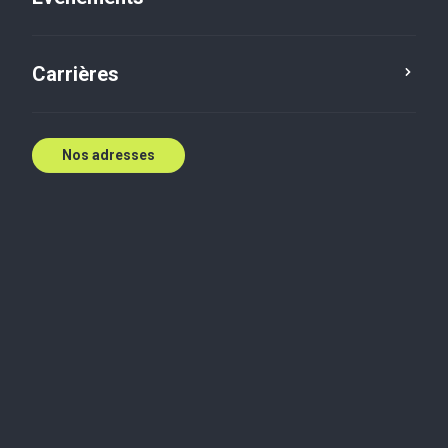
E:
masato.oki@bakertilly.ca
Contactez nous
Carrières
Nos adresses
Biographie