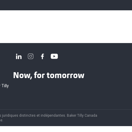
Now, for tomorrow
 Tilly
 juridiques distinctes et indépendantes. Baker Tilly Canada
e.