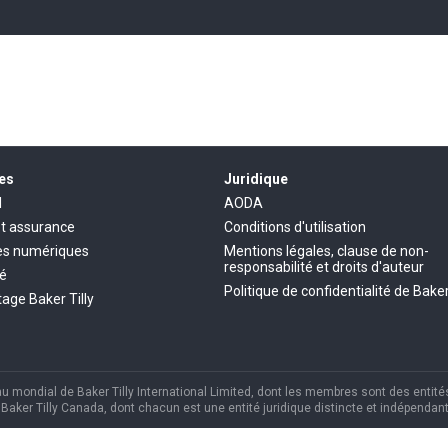
es
Juridique
l
AODA
et assurance
Conditions d'utilisation
es numériques
Mentions légales, clause de non-
responsabilité et droits d'auteur
té
Politique de confidentialité de Baker
age Baker Tilly
mondial de Baker Tilly International Limited, dont les membres sont des entités
aker Tilly Canada, dont chacun est une entité juridique distincte et indépendant