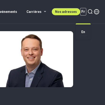
Fr
Événements
Carrières
Nos adresses
En
Fr (active)