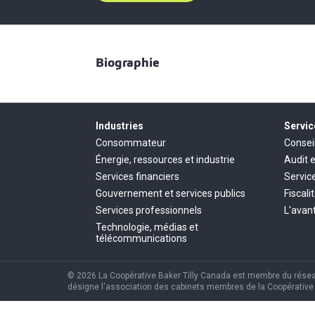
Biographie
Industries
Servic
Consommateur
Consei
Énergie, ressources et industrie
Audit 
Services financiers
Servic
Gouvernement et services publics
Fiscali
Services professionnels
L'avant
Technologie, médias et
télécommunications
© 2026 La Coopérative Baker Tilly Canada est membre du réseau 
désigne l'association des cabinets membres de la Coopérative B