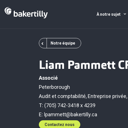
À notre sujet
Notre équipe
Liam Pammett C
Associé
Peterborough
Audit et comptabilité
,
Entreprise privée
T: (705) 742-3418 x 4239
E:
lpammett@bakertilly.ca
Contactez nous