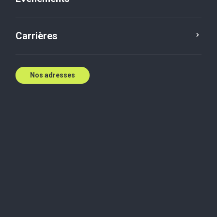
E:
kmquagliotto@bakertilly.ca
Contactez nous
Carrières
Nos adresses
Biographie