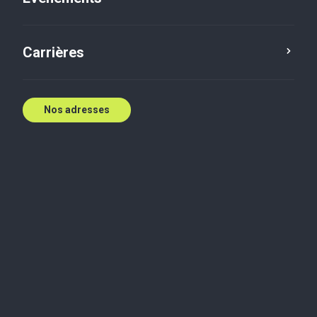
E:
jumclaren@bakertilly.ca
Carrières
Contactez nous
Nos adresses