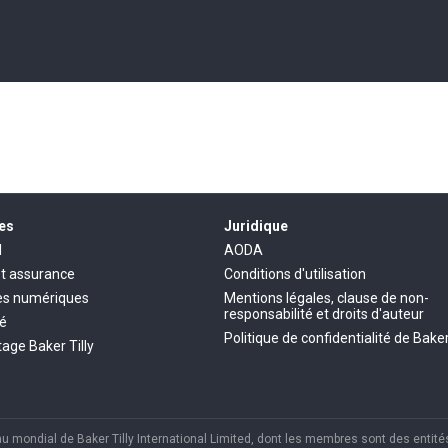
es
Juridique
l
AODA
et assurance
Conditions d'utilisation
es numériques
Mentions légales, clause de non-
responsabilité et droits d'auteur
té
Politique de confidentialité de Baker
age Baker Tilly
mondial de Baker Tilly International Limited, dont les membres sont des entités