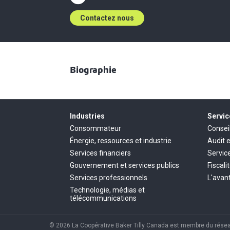
Contactez nous
Biographie
Industries
Servic
Consommateur
Consei
Énergie, ressources et industrie
Audit 
Services financiers
Servic
Gouvernement et services publics
Fiscali
Services professionnels
L'avant
Technologie, médias et
télécommunications
© 2026 La Coopérative Baker Tilly Canada est membre du réseau 