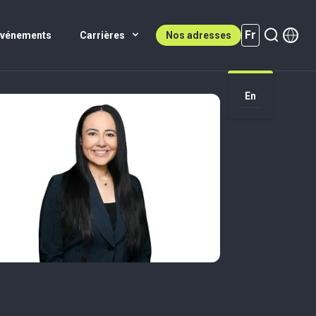
Fr
Événements
Carrières
Nos adresses
En
Fr (active)