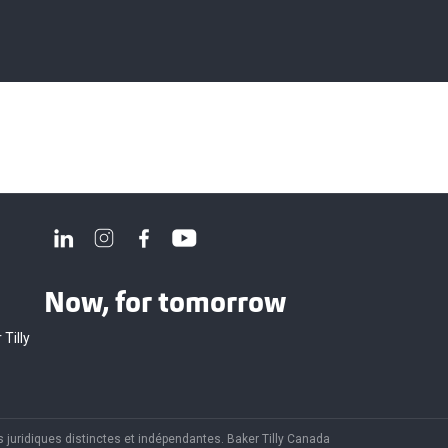
Now, for tomorrow
 Tilly
 juridiques distinctes et indépendantes. Baker Tilly Canada