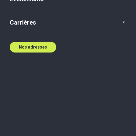
Contactez nous
Carrières
Nos adresses
Biographie
Heather Loblaw a rejoint Wolrige Mahon en 2017 en