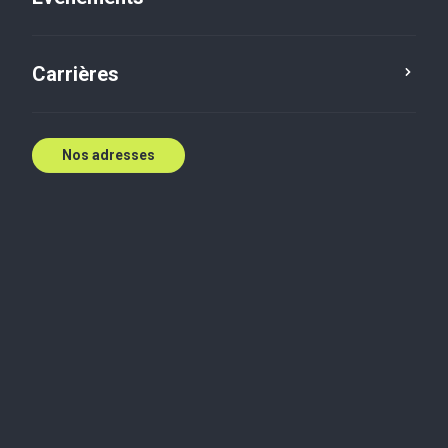
Carrières
Nos adresses
Industries
Consommateur
Énergie, ressources et industrie
Services financiers