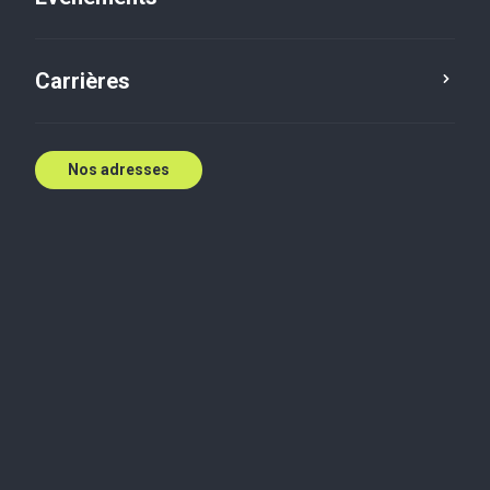
Carrières
Nos adresses
Biographie
Fay a obtenu son diplôme de l'Université Saint