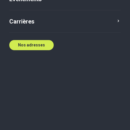
E:
cehooper@bakertilly.ca
Contactez nous
Carrières
Nos adresses
Biographie