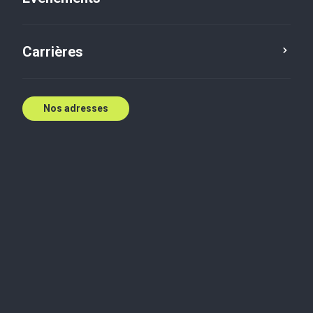
E:
ajones@bakertilly.ca
Contactez nous
Carrières
Nos adresses